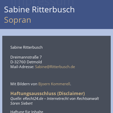
Impressum
Sabine Ritterbusch
TERMINE
Sopran
VITA
REPERTOIRE
Sabine Ritterbusch
MEDIA
Dreimannstraße 7
D-32760 Detmold
KONTAKT
Mail-Adresse:
Sabine@Ritterbusch.de
Mit Bildern von
Bjoern Kommerell
.
Haftungsausschluss (Disclaimer)
Quelle: eRecht24.de – Internetrecht von Rechtsanwalt
Sören Siebert
Haftung für Inhalte